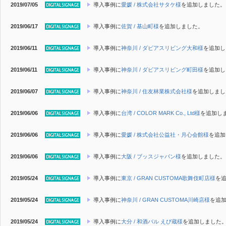
2019/07/05
導入事例に
愛媛 / 株式会社サタケ様
を追加しました。
2019/06/17
導入事例に
佐賀 / 基山町様
を追加しました。
2019/06/11
導入事例に
神奈川 / ダビアスリビング大和様
を追加し
2019/06/11
導入事例に
神奈川 / ダビアスリビング町田様
を追加し
2019/06/07
導入事例に
神奈川 / 住友林業株式会社様
を追加しまし
2019/06/06
導入事例に
台湾 / COLOR MARK Co., Ltd様
を追加し
2019/06/06
導入事例に
愛媛 / 株式会社公益社・月心会館様
を追加
2019/06/06
導入事例に
大阪 / ブッスジャパン様
を追加しました。
2019/05/24
導入事例に
東京 / GRAN CUSTOMA歌舞伎町店様
を
2019/05/24
導入事例に
神奈川 / GRAN CUSTOMA川崎店様
を追
2019/05/24
導入事例に
大分 / 和酒バル えび蔵様
を追加しました