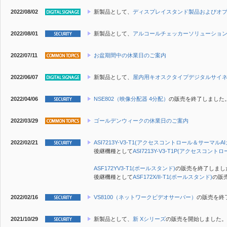
2022/08/02
新製品
として、
ディスプレイスタンド製品およびオ
2022/08/01
新製品
として、
アルコールチェッカーソリューショ
2022/07/11
お盆期間中の休業日のご案内
2022/06/07
新製品
として、
屋内用キオスクタイプデジタルサイネ
2022/04/06
NSE802（映像分配器 4分配）
の販売を終了しました
2022/03/29
ゴールデンウィークの休業日のご案内
2022/02/21
ASI7213Y-V3-T1(アクセスコントロール＆サーマルA
後継機種として
ASI7213Y-V3-T1P(アクセスコン
ASF172YV3-T1(ポールスタンド)
の販売を終了しまし
後継機種として
ASF172X/II-T1(ポールスタンド)
の販
2022/02/16
VS8100（ネットワークビデオサーバー）
の販売を終
2021/10/29
新製品
として、
新 Xシリーズ
の販売を開始しました。