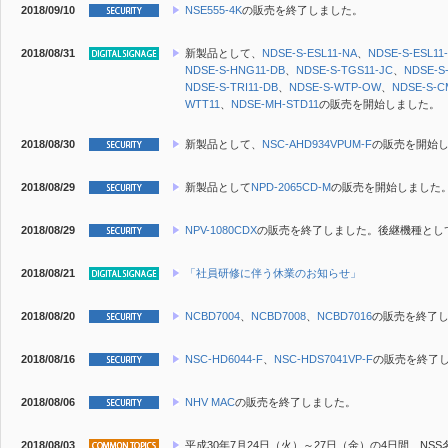
2018/09/10
NSE555-4K
の販売を終了しました。
2018/08/31
新製品
として、
NDSE-S-ESL11-NA
、
NDSE-S-ESL11
NDSE-S-HNG11-DB
、
NDSE-S-TGS11-JC
、
NDSE-S
NDSE-S-TRI11-DB
、
NDSE-S-WTP-OW
、
NDSE-S-C
WTT11
、
NDSE-MH-STD11
の販売を開始しました。
2018/08/30
新製品
として、
NSC-AHD934VPUM-F
の販売を開始
2018/08/29
新製品
として
NPD-2065CD-M
の販売を開始しました
2018/08/29
NPV-1080CDX
の販売を終了しました。後継機種とし
2018/08/21
「社員研修に伴う休業のお知らせ」
2018/08/20
NCBD7004
、
NCBD7008
、
NCBD7016
の販売を終了
2018/08/16
NSC-HD6044-F
、
NSC-HDS7041VP-F
の販売を終了
2018/08/06
NHV MAC
の販売を終了しました。
2018/08/03
平成30年7月24日（火）～27日（金）の4日間、