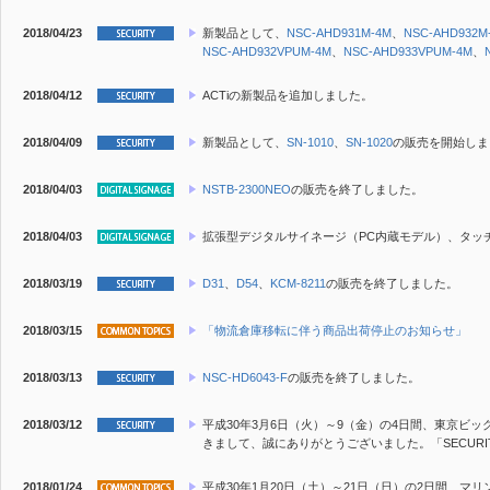
2018/04/23
新製品
として、
NSC-AHD931M-4M
、
NSC-AHD932M
NSC-AHD932VPUM-4M
、
NSC-AHD933VPUM-4M
、
2018/04/12
ACTiの新製品を追加しました。
2018/04/09
新製品
として、
SN-1010
、
SN-1020
の販売を開始しま
2018/04/03
NSTB-2300NEO
の販売を終了しました。
2018/04/03
拡張型デジタルサイネージ（PC内蔵モデル）、タッ
2018/03/19
D31
、
D54
、
KCM-8211
の販売を終了しました。
2018/03/15
「物流倉庫移転に伴う商品出荷停止のお知らせ」
2018/03/13
NSC-HD6043-F
の販売を終了しました。
2018/03/12
平成30年3月6日（火）～9（金）の4日間、東京ビッグ
きまして、誠にありがとうございました。「SECURITY
2018/01/24
平成30年1月20日（土）～21日（日）の2日間、