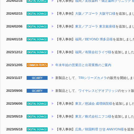
2024/02/16
【導入事例】
福岡／友枝歯科・矯正歯科クリニック 
2024/02/15
【導入事例】
大阪／アゴーラ 大阪守口様
を追加しま
2024/02/06
【導入事例】
東京／アゴーラ 東京銀座様
を追加しま
2024/01/18
【導入事例】
福岡／BEYOND 博多店様
を追加しまし
2023/12/12
【導入事例】
福岡／有限会社ライヴ様
を追加しまし
2023/12/05
年末年始の営業日と出荷業務のご案内
2023/11/27
新製品
として、
TRIシリーズカメラ
の販売を開始しま
2023/09/06
新製品
として、
ワイヤレスビデオブリッジ
のセット
2023/06/06
【導入事例】
東京／慈誠会 成増病院様
を追加しまし
2023/05/19
【導入事例】
東京／株式会社ニフコ様
を追加しまし
2023/05/18
【導入事例】
広島／韓国料理 안영 ANNYON様
を追加