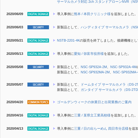
サーマルカメラ対応 2ch スタンドアローンNVR（NSV-
2020/06/09
導入事例に
熊本 / 本田クリニック様
を追加しました。
2020/06/03
新製品
として、
ハンディタイプ サーマルカメラ（NSC-
2020/05/21
NSTB-2201-4K
の販売を終了しました。後継機種とし
2020/05/13
導入事例に
愛知 / 弥富市役所様
を追加しました。
2020/05/08
新製品
として、
NSC-SP932A-2M
、
NSC-SP932A-4M
新製品
として、
NSC-SP932MA-2M
、
NSC-SP932MA-
2020/05/07
新製品
として、
ドームタイプ サーマルカメラ（DS-2TD1
新製品
として、
ガンタイプ サーマルカメラ（DS-2TD26
2020/04/20
ゴールデンウィークの休業日と出荷業務のご案内
2020/04/16
導入事例に
三重 / 某県立工業高校様
を追加しました。
2020/04/13
導入事例に
三重 / 日の出らーめん 四日市分店様
を追