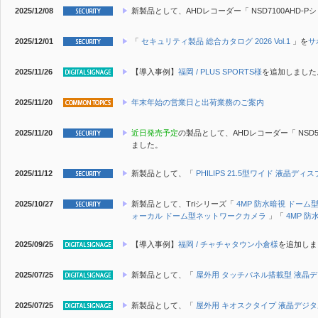
2025/12/08
新製品
として、AHDレコーダー「 NSD7100AHD-P
2025/12/01
「
セキュリティ製品 総合カタログ 2026 Vol.1
」を
サ
2025/11/26
【導入事例】
福岡 / PLUS SPORTS様
を追加しました
2025/11/20
年末年始の営業日と出荷業務のご案内
2025/11/20
近日発売予定
の製品として、AHDレコーダー「 NSD5
ました。
2025/11/12
新製品
として、「
PHILIPS 21.5型ワイド 液晶ディ
2025/10/27
新製品
として、Triシリーズ「
4MP 防水暗視 ドー
ォーカル ドーム型ネットワークカメラ
」「
4MP 
2025/09/25
【導入事例】
福岡 / チャチャタウン小倉様
を追加しま
2025/07/25
新製品
として、「
屋外用 タッチパネル搭載型 液晶
2025/07/25
新製品
として、「
屋外用 キオスクタイプ 液晶デジ