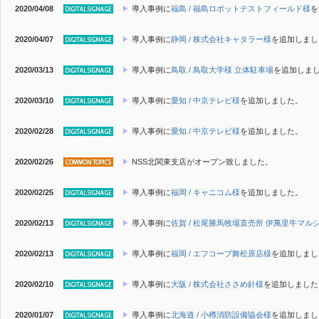
2020/04/08
導入事例に
福島 / 福島ロボットテストフィールド様
を
2020/04/07
導入事例に
静岡 / 株式会社キャタラー様
を追加しまし
2020/03/13
導入事例に
鳥取 / 鳥取大学様 立体駐車場
を追加しま
2020/03/10
導入事例に
愛知 / 中京テレビ様
を追加しました。
2020/02/28
導入事例に
愛知 / 中京テレビ様
を追加しました。
2020/02/26
NSS北関東支店がオープン致しました。
2020/02/25
導入事例に
福岡 / キャニコム様
を追加しました。
2020/02/13
導入事例に
佐賀 / 松尾勝馬牧場直売所 伊萬里牛マル
2020/02/13
導入事例に
福岡 / エフコープ舞松原店様
を追加しまし
2020/02/10
導入事例に
大阪 / 株式会社ささめ針様
を追加しました
2020/01/07
導入事例に
北海道 / 小樽消防設備協会様
を追加しまし