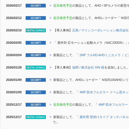
2026/02/17
近日発売予定
の製品として、AHD / SPカメラの新
2026/02/12
近日発売予定
の製品として、AHDレコーダー「 NSD71
2026/02/10
【導入事例】
広島 / マリンコーポレーション株式会社
2026/02/05
「 屋外対 応モーション起動カメラ（NAC200DN
2026/02/04
新製品
として、「
2MP フルHD AHDミニカメラ（ 
2026/01/28
【導入事例】
福岡 / 株式会社 HIN 様
を追加しました
2026/01/09
新製品
として、AHDレコーダー「 NSD5100AHDシ
2026/01/09
新製品
として、「
4MP 防水フルカラー ドーム型ネ
2025/12/17
近日発売予定
の製品として、「
4MP 防水フルカラ
2025/12/17
新製品
として、「
屋外用 壁掛けタイプ タッチパネル
た。