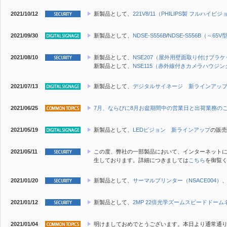
2021/10/12
新製品
として、
221V8/11（PHILIPS製 フルハイビ
2021/09/30
新製品
として、
NDSE-S556B
/
NDSE-S556B（～6
2021/08/10
新製品
として、
NSE207（屋外用壁面取り付けブラ
新製品
として、
NSE115（赤外線付きカメラハウジン
2021/07/13
新製品
として、
デジタルサイネージ 新ラインアッ
2021/06/25
7月、ならびに8月お盆期間中の営業日と出荷業務の
2021/05/19
新製品
として、
LEDビジョン 新ラインアップ
の販売
2021/05/11
この度、弊社の一部製品において、インターネット
生しております。詳細につきましては
こちら
を御覧
2021/01/20
新製品
として、
サーマルプリンター（NSACE004）
2021/01/12
新製品
として、
2MP 22倍光学ズームスピードドームネ
2021/01/04
明けましておめでとうございます。本日より通常通