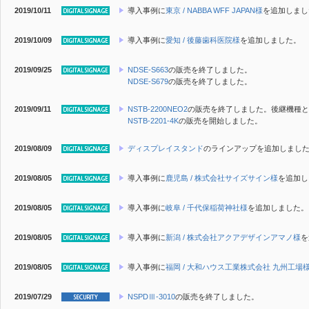
2019/10/11
導入事例に
東京 / NABBA WFF JAPAN様
を追加しまし
2019/10/09
導入事例に
愛知 / 後藤歯科医院様
を追加しました。
2019/09/25
NDSE-S663
の販売を終了しました。
NDSE-S679
の販売を終了しました。
2019/09/11
NSTB-2200NEO2
の販売を終了しました。後継機種と
NSTB-2201-4K
の販売を開始しました。
2019/08/09
ディスプレイスタンド
のラインアップを追加しまし
2019/08/05
導入事例に
鹿児島 / 株式会社サイズサイン様
を追加し
2019/08/05
導入事例に
岐阜 / 千代保稲荷神社様
を追加しました。
2019/08/05
導入事例に
新潟 / 株式会社アクアデザインアマノ様
を
2019/08/05
導入事例に
福岡 / 大和ハウス工業株式会社 九州工場
2019/07/29
NSPDⅢ-3010
の販売を終了しました。