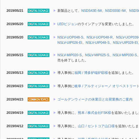
2019/05/21
新製品
として、
NSDS43E-IW
、
NSDS55E-IW
、
NSDS
2019/05/20
LEDビジョン
のラインアップを変更いたしました。
2019/05/20
NSLV-UOP048-S
、
NSLV-UOP048-R
、
NSLV-UOP039
NSLV-UIP026-EI
、
NSLV-UIP048-S
、
NSLV-UIP028-EI
2019/05/15
NSLV-MIP020-S
、
NSLV-MIP025-S
、
NSLV-MIP030-S
売を終了しました。
2019/05/13
導入事例に
福岡 / 博多炉端炉邸様
を追加しました。
2019/04/23
導入事例に
岐阜 / アルティジャーノ オリベストリー
2019/04/23
ゴールデンウィークの休業日と出荷業務のご案内
2019/04/19
導入事例に、
熊本 / 株式会社FSK様
を追加いたしまし
2019/04/12
導入事例に、
山口 / セントコア山口様
を追加いたしま