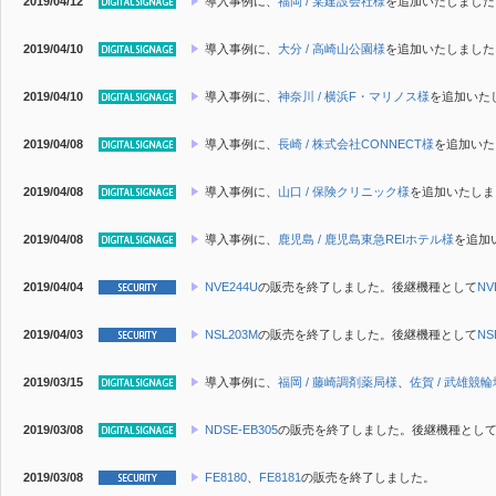
2019/04/12
導入事例に、
福岡 / 某建設会社様
を追加いたしました
2019/04/10
導入事例に、
大分 / 高崎山公園様
を追加いたしました
2019/04/10
導入事例に、
神奈川 / 横浜F・マリノス様
を追加いた
2019/04/08
導入事例に、
長崎 / 株式会社CONNECT様
を追加いた
2019/04/08
導入事例に、
山口 / 保険クリニック様
を追加いたしま
2019/04/08
導入事例に、
鹿児島 / 鹿児島東急REIホテル様
を追加
2019/04/04
NVE244U
の販売を終了しました。後継機種として
NV
2019/04/03
NSL203M
の販売を終了しました。後継機種として
NS
2019/03/15
導入事例に、
福岡 / 藤崎調剤薬局様
、
佐賀 / 武雄競
2019/03/08
NDSE-EB305
の販売を終了しました。後継機種とし
2019/03/08
FE8180
、
FE8181
の販売を終了しました。