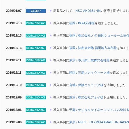
2020/01/07
新製品
として、
NSC-AHD361-4M
の販売を開始しまし
2019/12/13
導入事例に
福岡 / BiBiA天神様
を追加しました。
2019/12/13
導入事例に
福岡 / 株式会社ノダ 福岡ショールーム快
2019/12/13
導入事例に
福岡 / 防衛省衛隊 福岡地方本部様
を追加
2019/12/11
導入事例に
東京 / 市川鉸工業株式会社様
を追加しまし
2019/12/11
導入事例に
静岡 / 三島スカイウォーク様
を追加しまし
2019/12/10
導入事例に
宮城 / 保険クリニック様
を追加しました。
2019/12/09
導入事例に
東京 / 株式会社アオイ様
を追加しました。
2019/12/06
導入事例に
千葉 / デジタルサイネージジャパン2019 
2019/12/06
導入事例に
東京 / NPCJ OLYMPIA AMATEUR JAPAN