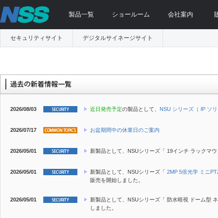
製品一覧
ショールーム
会社案内
セキュリティサイト
デジタルサイネージサイト
2026/08/03
近日発売予定
の製品として、
NSU シリーズ（ IP ソ
2026/07/17
お盆期間中の休業日のご案内
2026/05/01
新製品
として、NSUシリーズ「 19インチ ラックマ
2026/05/01
新製品
として、NSUシリーズ「
2MP 5倍光学 ミニ
販売を開始しました。
2026/05/01
新製品
として、NSUシリーズ「 防水暗視 ドーム型 
しました。