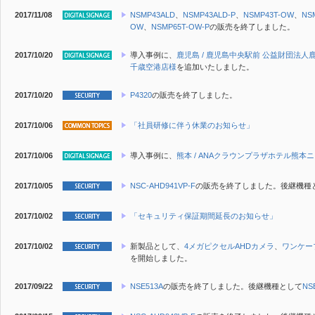
2017/11/08
NSMP43ALD
、
NSMP43ALD-P
、
NSMP43T-OW
、
NS
OW
、
NSMP65T-OW-P
の販売を終了しました。
2017/10/20
導入事例に、
鹿児島 / 鹿児島中央駅前 公益財団法
千歳空港店様
を追加いたしました。
2017/10/20
P4320
の販売を終了しました。
2017/10/06
「社員研修に伴う休業のお知らせ」
2017/10/06
導入事例に、
熊本 / ANAクラウンプラザホテル熊本
2017/10/05
NSC-AHD941VP-F
の販売を終了しました。後継機種
2017/10/02
「セキュリティ保証期間延長のお知らせ」
2017/10/02
新製品
として、
4メガピクセルAHDカメラ
、
ワンケー
を開始しました。
2017/09/22
NSE513A
の販売を終了しました。後継機種として
NS