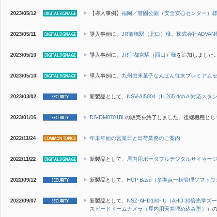
2023/05/12
【導入事例】
福岡／警固公園（安全安心センター）
2023/05/11
導入事例に、
JR前橋駅（北口）様
、
株式会社ADVAN
2023/05/10
導入事例に、
JR宇都宮駅（西口）様
を追加しました
2023/05/10
導入事例に、
九州由来菓子なんばん往来プレミアム
2023/03/02
新製品
として、
NSV-AI5004（H.265 4ch AI対
2023/01/16
DS-DM0701BL
の販売を終了しました。後継機種とし
2022/11/24
年末年始の営業日と出荷業務のご案内
2022/11/22
新製品
として、
屋内用ポータブルデジタルサイネージ（N
2022/09/12
新製品
として、
HCP Base（多拠点一括管理ソフト
2022/09/07
新製品
として、
NSZ-AHD130-IU（AHD 30
スピードドームカメラ（屋内用天井埋め込み型））