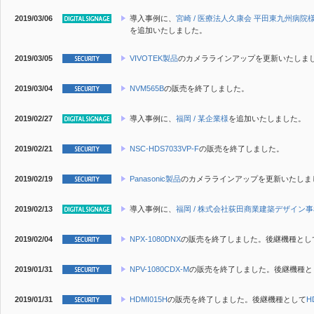
2019/03/06
導入事例に、
宮崎 / 医療法人久康会 平田東九州病院
を追加いたしました。
2019/03/05
VIVOTEK製品
のカメララインアップを更新いたしま
2019/03/04
NVM565B
の販売を終了しました。
2019/02/27
導入事例に、
福岡 / 某企業様
を追加いたしました。
2019/02/21
NSC-HDS7033VP-F
の販売を終了しました。
2019/02/19
Panasonic製品
のカメララインアップを更新いたしま
2019/02/13
導入事例に、
福岡 / 株式会社荻田商業建築デザイン
2019/02/04
NPX-1080DNX
の販売を終了しました。後継機種とし
2019/01/31
NPV-1080CDX-M
の販売を終了しました。後継機種と
2019/01/31
HDMI015H
の販売を終了しました。後継機種として
H