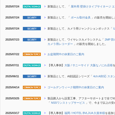
2025/07/24
新製品
として、「
屋外用 壁掛けタイプサイネージ エ
2025/07/24
新製品
として、「
ポール取付金具
」の販売を開始し
2025/07/24
新製品
として、カメラ用ジャンクションボックス「
U
2025/07/23
新製品
として、ワイヤレスカメラシステム「
2MP 
カメラ用レコーダー
」の販売を開始しました。
2025/07/22
お盆期間中の休業日のご案内
2025/07/11
【導入事例】
大阪 / サニーサイド 大阪なノにわ店様
2025/06/11
新製品
として、AI顔認証シリーズ「
4ch AI対応 ス
2025/04/14
ゴールデンウィーク期間中の休業日のご案内
2025/03/25
製品購入から設置工事、アフターサポートまで全てN
「
NSSワンストップサービス
」で、今まで以上の安
2025/03/17
【導入事例】
福岡 / HOTEL BVLJUA 久留米様
を追加