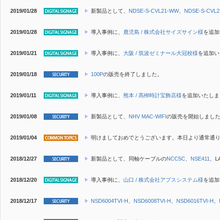
2019/01/28
新製品
として、
NDSE-S-CVL21-WW
、
NDSE-S-CVL2
2019/01/28
導入事例に、
鹿児島 / 株式会社サイズサイン様
を追加
2019/01/21
導入事例に、
大阪 / 筑波ゼミナール大冠校様
を追加い
2019/01/18
100P
の販売を終了しました。
2019/01/11
導入事例に、
熊本 / 髙栁時計宝飾店様
を追加いたしま
2019/01/08
新製品
として、
NHV MAC-WIFI
の販売を開始しまし
2019/01/04
明けましておめでとうございます。本日より通常通
2018/12/27
新製品
として、同軸ケーブルの
NCC5C
、
NSE411
、L
2018/12/20
導入事例に、
山口 / 株式会社アプスシステム様
を追加
2018/12/17
NSD6004TVI-H
、
NSD6008TVI-H
、
NSD6016TVI-H
、