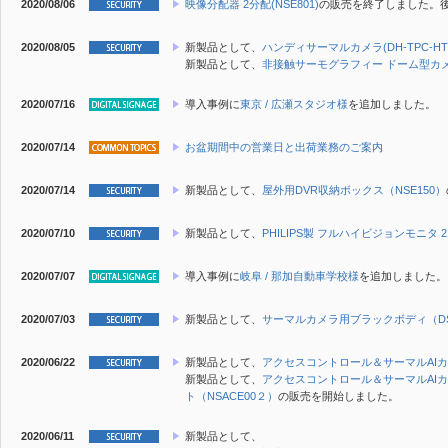
2020/08/06
映像分配器 2分配(NSE801)
の販売を終了しました。
2020/08/05
新製品
として、
ハンディサーマルカメラ(DH-TPC-HT2
新製品
として、
非接触サーモグラフィー ドーム型カメラ(DS
2020/07/16
導入事例に
東京 / 広瀬スタジオ様
を追加しました。
2020/07/14
お盆期間中の営業日と出荷業務のご案内
2020/07/14
新製品
として、
屋外用DVR収納ボックス（NSE150）
2020/07/10
新製品
として、
PHILIPS製 フルハイビジョンモニタ 21
2020/07/07
導入事例に
岐阜 / 那加自動車学校様
を追加しました。
2020/07/03
新製品
として、
サーマルカメラ用ブラックボディ（DS-2
2020/06/22
新製品
として、
アクセスコントロール＆サーマルAIカメラ
新製品
として、
アクセスコントロール＆サーマルAIカ
ト（NSACE00２）
の販売を開始しました。
2020/06/11
新製品
として、