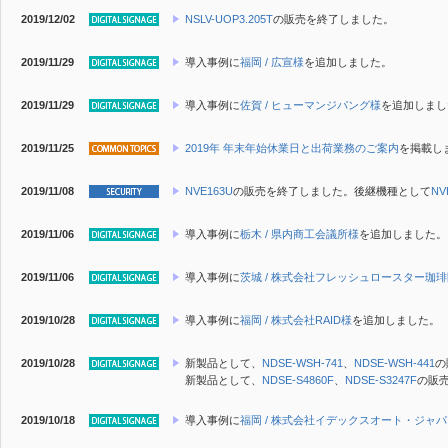
2019/12/02
NSLV-UOP3.205T
の販売を終了しました。
2019/11/29
導入事例に
福岡 / 広宣様
を追加しました。
2019/11/29
導入事例に
佐賀 / ヒューマンジパング様
を追加しまし
2019/11/25
2019年 年末年始休業日と出荷業務のご案内
を掲載し
2019/11/08
NVE163U
の販売を終了しました。後継機種として
NV
2019/11/06
導入事例に
栃木 / 県内商工会議所様
を追加しました。
2019/11/06
導入事例に
茨城 / 株式会社フレッシュロースター珈
2019/10/28
導入事例に
福岡 / 株式会社RAID様
を追加しました。
2019/10/28
新製品
として、
NDSE-WSH-741
、
NDSE-WSH-441
の
新製品
として、
NDSE-S4860F
、
NDSE-S3247F
の販
2019/10/18
導入事例に
福岡 / 株式会社イデックスオート・ジャ