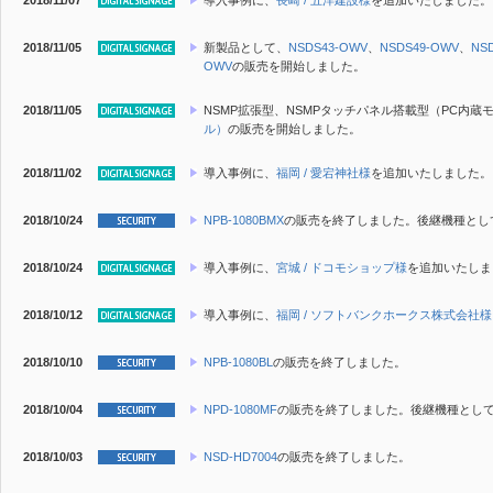
2018/11/07
導入事例に、
長崎 / 五洋建設様
を追加いたしました。
2018/11/05
新製品
として、
NSDS43-OWV
、
NSDS49-OWV
、
NS
OWV
の販売を開始しました。
2018/11/05
NSMP拡張型、NSMPタッチパネル搭載型（PC内
ル）
の販売を開始しました。
2018/11/02
導入事例に、
福岡 / 愛宕神社様
を追加いたしました。
2018/10/24
NPB-1080BMX
の販売を終了しました。後継機種とし
2018/10/24
導入事例に、
宮城 / ドコモショップ様
を追加いたしま
2018/10/12
導入事例に、
福岡 / ソフトバンクホークス株式会社様
2018/10/10
NPB-1080BL
の販売を終了しました。
2018/10/04
NPD-1080MF
の販売を終了しました。後継機種とし
2018/10/03
NSD-HD7004
の販売を終了しました。