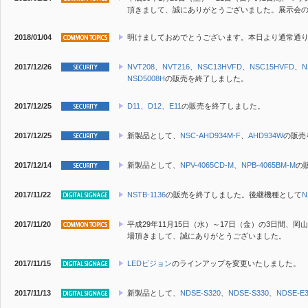
頂きまして、誠にありがとうございました。展示会
2018/01/04
明けましておめでとうございます。本日より通常通
2017/12/26
NVT208
、
NVT216
、
NSC13HVFD
、
NSC15HVFD
、
N
NSD5008H
の販売を終了しました。
2017/12/25
D11
、
D12
、
E11
の販売を終了しました。
2017/12/25
新製品
として、
NSC-AHD934M-F
、
AHD934W
の販売
2017/12/14
新製品
として、
NPV-4065CD-M
、
NPB-4065BM-M
の
2017/11/22
NSTB-1136
の販売を終了しました。後継機種として
N
2017/11/20
平成29年11月15日（水）～17日（金）の3日間、
場頂きまして、誠にありがとうございました。
2017/11/15
LEDビジョン
のラインアップを変更いたしました。
2017/11/13
新製品
として、
NDSE-S320
、
NDSE-S330
、
NDSE-E