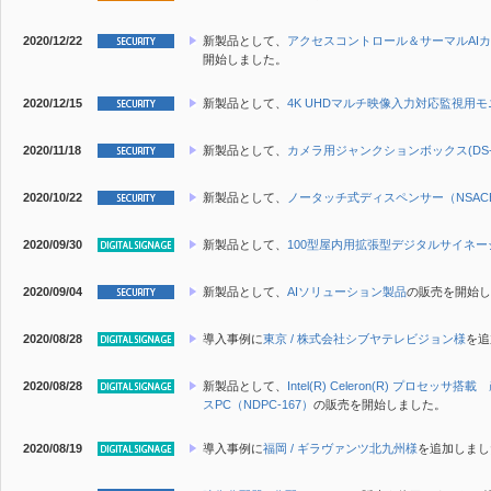
2020/12/22
新製品
として、
アクセスコントロール＆サーマルAIカメラ(A
開始しました。
2020/12/15
新製品
として、
4K UHDマルチ映像入力対応監視用モニタ
2020/11/18
新製品
として、
カメラ用ジャンクションボックス(DS-12
2020/10/22
新製品
として、
ノータッチ式ディスペンサー（NSACE003​​​
2020/09/30
新製品
として、
100型屋内用拡張型デジタルサイネージ（
2020/09/04
新製品
として、
AIソリューション製品
の販売を開始し
2020/08/28
導入事例に
東京 / 株式会社シブヤテレビジョン様
を追
2020/08/28
新製品
として、
Intel(R) Celeron(R) プロセッ
スPC（NDPC-167）
の販売を開始しました。
2020/08/19
導入事例に
福岡 / ギラヴァンツ北九州様
を追加しまし