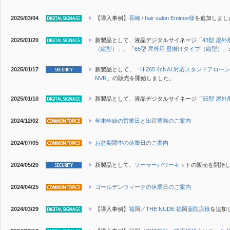
2025/03/04
【導入事例】
長崎 / hair salon Eminos様
を追加しまし
2025/01/20
新製品
として、液晶デジタルサイネージ「
43型 屋
（縦型）
」、「
65型 屋外用 壁掛けタイプ（縦型）
」
2025/01/17
新製品
として、「
H.265 4ch AI 対応スタンドアローン
NVR
」の販売を開始しました。
2025/01/10
新製品
として、液晶デジタルサイネージ「
55型 屋外
2024/12/02
年末年始の営業日と出荷業務のご案内
2024/07/05
お盆期間中の休業日のご案内
2024/05/20
新製品
として、
ソーラーパワーキット
の販売を開始
2024/04/25
ゴールデンウィークの休業日のご案内
2024/03/29
【導入事例】
福岡／THE NUDE 福岡薬院店様
を追加