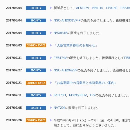
2017/08/04
新製品
として、
AF5127V
、
BB5116
、
FE8180
、
FE839
2017/08/04
NSC-AHD931VP-F
の販売を終了しました。後継機種
2017/08/04
NVX931B
の販売を終了しました。
2017/08/03
「大阪営業所移転のお知らせ」
2017/07/31
FE8174V
の販売を終了しました。後継機種として
FE8
2017/07/27
NSC-AHD942VP
の販売を終了しました。後継機種と
2017/07/21
「お盆期間中の営業日と出荷業務のご案内」
2017/07/11
IP8173H
、
FD8355EHV
、
E72
の販売を終了しました
2017/07/05
NVT204
の販売を終了しました。
2017/06/26
平成29年6月20日（火）～23日（金）の4日間、東
頂きまして、誠にありがとうございました。