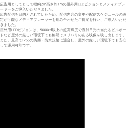
広告用としてとして幅約2m高さ約1mの屋外用LEDビジョンとメディアプレ
ーヤーをご導入いただきました。
広告配信を目的とされていたため、配信内容の変更や配信スケジュールの設
定が可能なメディアプレーヤーを組み合わせたご提案を行い、ご導入いただ
きました。
屋外用LEDビジョンは、5000cd以上の超高輝度で直射日光の当たるビルボー
ドなど屋外の厳しい環境下でも鮮明でメリハリのある映像を映し出します。
また、最高でIP65の防塵・防水規格に適合し、屋外の厳しい環境下でも安心
して運用可能です。