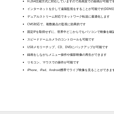
H.264圧縮方式に対応していますので高画質での録画が可能で
インターネットを介して遠隔監視をすることが可能です(DDNS
デュアルストリーム対応でネットワーク転送に最適化します
CMS対応で、複数拠点の監視に効果的です
固定IPを取得せずに、世界中どこからでもパソコンで映像を確
スピードドームカメラのコントロールも可能です
USBメモリーチップ、CD、DVDにバックアップが可能です
録画をしながらメニュー操作や撮影映像の再生ができます
リモコン、マウスでの操作が可能です
iPhone、iPad、Android携帯でライブ映像を見ることができま