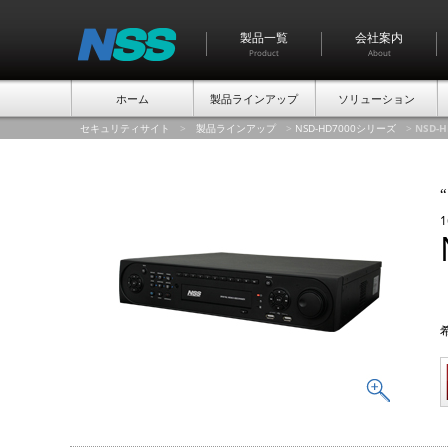
製品一覧
会社案内
Product
About
ホーム
製品ラインアップ
ソリューション
セキュリティサイト
>
製品ラインアップ
>
NSD-HD7000シリーズ
>
NSD-H
“