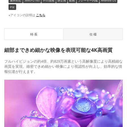
屋外対応
3840×2160
IP55規格
静止画
動画
プレーヤー内蔵
Android OS
PSE
※アイコンの説明は
こちら
特 長
仕 様
細部まできめ細かな映像を表現可能な4K高画質
フルハイビジョンの約4倍、約829万画素という高解像度により高精細な
画質を実現。緻密できめ細かい映像により視認性が向上し、効率的な情
報伝達が行えます。