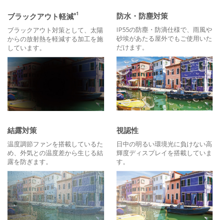
※1
防水・防塵対策
ブラックアウト軽減
IP55の防塵・防滴仕様で、雨風や
ブラックアウト対策として、太陽
砂埃があたる屋外でもご使用いた
からの放射熱を軽減する加工を施
だけます。
しています。
結露対策
視認性
温度調節ファンを搭載しているた
日中の明るい環境光に負けない高
め、外気との温度差から生じる結
輝度ディスプレイを搭載していま
露を防ぎます。
す。