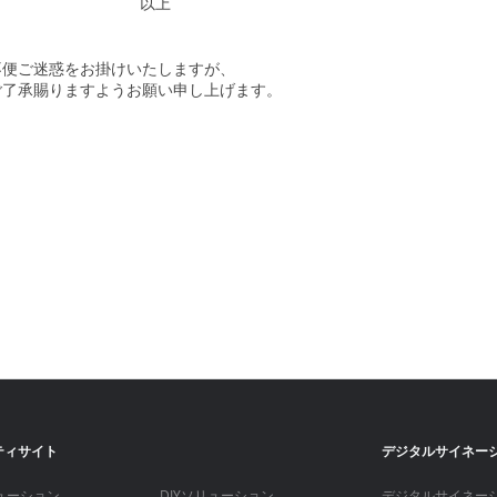
以上
不便ご迷惑をお掛けいたしますが、
ご了承賜りますようお願い申し上げます。
ティサイト
デジタルサイネー
ューション
DIYソリューション
デジタルサイネー