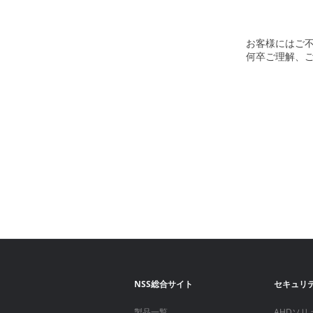
お客様にはご
何卒ご理解、
NSS総合サイト
セキュリ
製品一覧
AHDソリ