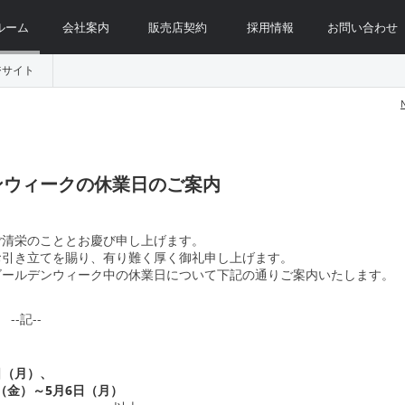
ルーム
会社案内
販売店契約
採用情報
お問い合わせ
ジサイト
ンウィークの休業日のご案内
ご清栄のこととお慶び申し上げます。
お引き立てを賜り、有り難く厚く御礼申し上げます。
ゴールデンウィーク中の休業日について下記の通りご案内いたします。
--記--
9日（月）、
日（金）～5月6日（月）