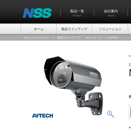
製品一覧
会社案内
Product
About
ホーム
製品ラインアップ
ソリューション
セキュリティサイト
>
製品ラインアップ
>
NVシリーズ
>
NVP561
“