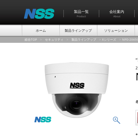
製品一覧
会社案内
Product
About
ホーム
製品ラインアップ
ソリューション
総合TOP
>
セキュリティ
>
製品ラインアップ
>
Xシリーズ
>
NPD-2065
“