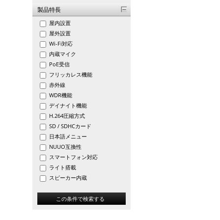
製品特長
屋内設置
屋外設置
Wi-Fi対応
内蔵マイク
PoE受信
フリッカレス機能
赤外線
WDR機能
デイナイト機能
H.264圧縮方式
SD / SDHCカード
日本語メニュー
NUUO互換性
スマートフォン対応
ライト搭載
スピーカー内蔵
この条件で検索する