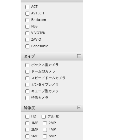
ACTi
AVTECH
Brickcom
NSS
VIVOTEK
ZAVIO
Panasonic
タイプ
ボックス型カメラ
ドーム型カメラ
スピードドームカメラ
ガンタイプカメラ
キューブ型カメラ
特殊カメラ
解像度
HD
フルHD
1MP
2MP
3MP
4MP
5MP
8MP