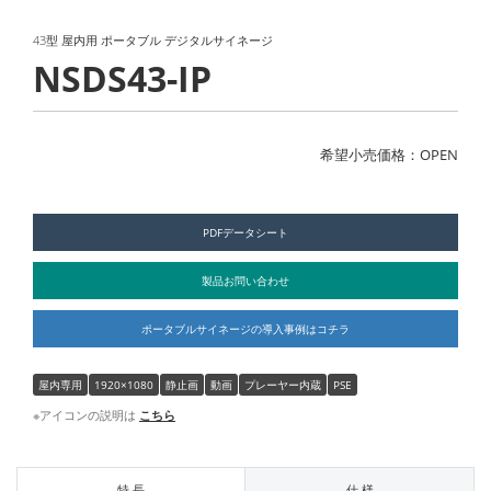
43型 屋内用 ポータブル デジタルサイネージ
NSDS43-IP
希望小売価格：OPEN
PDFデータシート
製品お問い合わせ
ポータブルサイネージの導入事例はコチラ
屋内専用
1920×1080
静止画
動画
プレーヤー内蔵
PSE
※アイコンの説明は
こちら
特 長
仕 様