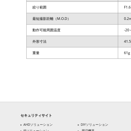
絞り範囲
F1.6
最短撮影距離（M.O.D）
0.2
動作可能周囲温度
-20
外形寸法
41
重量
61g
セキュリティサイト
AHDソリューション
DIYソリューション
IPソリューション
周辺機器