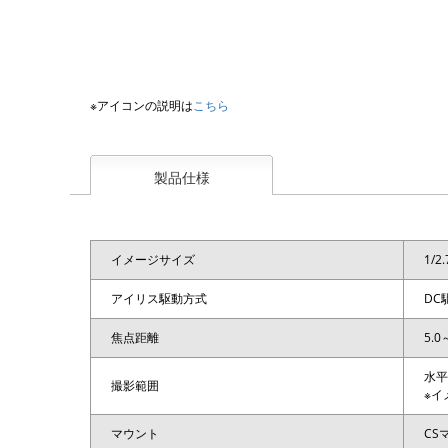
※アイコンの説明は
こちら
製品仕様
イメージサイズ
1/2
アイリス駆動方式
DC
焦点距離
5.0
水平5
撮影範囲
※イ
マウント
CS