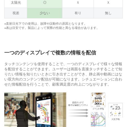
太陽光
◎
Ｘ
Ｘ
視差
少ない
有り
無し
※直射日光下での使用は、故障や誤動作の原因となります。
※表は目安です。製品によって実際の性能と異なる場合があります。
一つのディスプレイで複数の情報を配信
タッチコンテンツを使用することで、一つのディスプレイで様々な情報
を配信することができます。ユーザーは画面を直接タッチすることで知
りたい情報を知りたいときに引き出すことができ、静止画や動画にはな
い双方向のコンテンツ配信が可能になります。シチュエーションに合わ
せた情報配信を行うことで、顧客満足度の向上につながります。