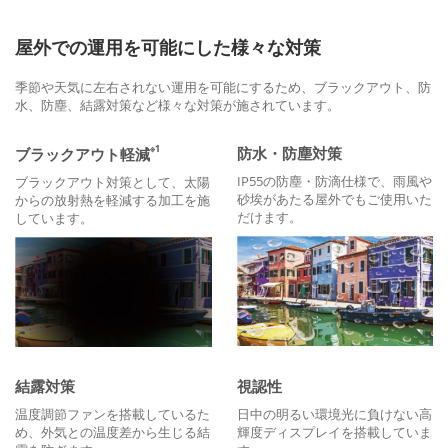
屋外での運用を可能にした様々な対策
季節や天気に左右されない運用を可能にするため、ブラックアウト、防
水、防塵、結露対策など様々な対策が施されています。
※1
防水・防塵対策
ブラックアウト軽減
IP55の防塵・防滴仕様で、雨風や
ブラックアウト対策として、太陽
砂埃があたる屋外でもご使用いた
からの放射熱を軽減する加工を施
だけます。
しています。
結露対策
視認性
温度調節ファンを搭載しているた
日中の明るい環境光に負けない高
め、外気との温度差から生じる結
輝度ディスプレイを搭載していま