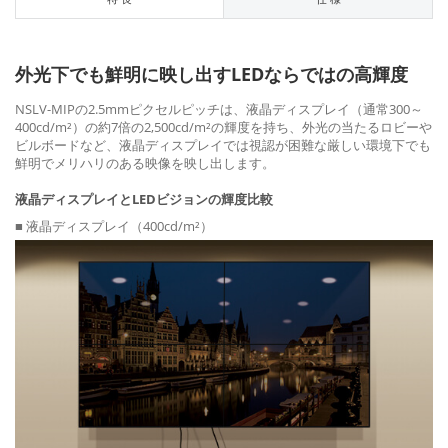
外光下でも鮮明に映し出すLEDならではの高輝度
NSLV-MIPの2.5mmピクセルピッチは、液晶ディスプレイ（通常300～
400cd/m²）の約7倍の2,500cd/m²の輝度を持ち、外光の当たるロビーや
ビルボードなど、液晶ディスプレイでは視認が困難な厳しい環境下でも
鮮明でメリハリのある映像を映し出します。
液晶ディスプレイとLEDビジョンの輝度比較
■ 液晶ディスプレイ（400cd/m²）