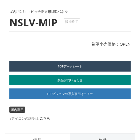
屋内用2.5mmピッチ正方形LEDパネル
NSLV-MIP
販売終了
希望小売価格：OPEN
PDFデータシート
製品お問い合わせ
LEDビジョンの導入事例はコチラ
屋内専用
※アイコンの説明は
こちら
特 長
仕 様