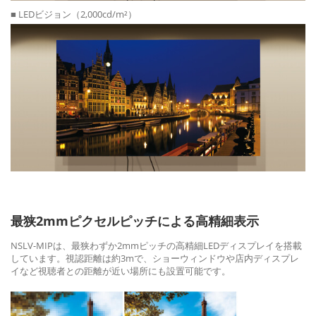
■ LEDビジョン（2,000cd/m²）
最狭2mmピクセルピッチによる高精細表示
NSLV-MIPは、最狭わずか2mmピッチの高精細LEDディスプレイを搭載
しています。視認距離は約3mで、ショーウィンドウや店内ディスプレ
イなど視聴者との距離が近い場所にも設置可能です。