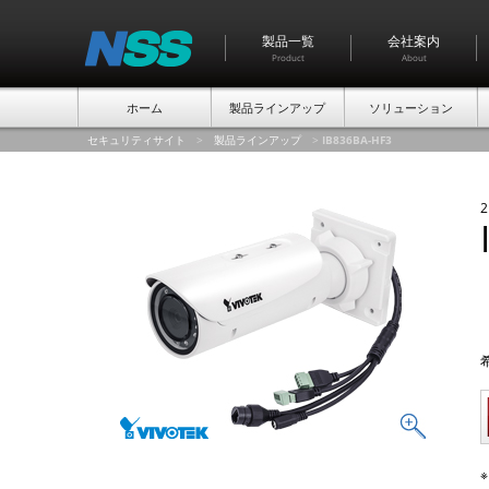
製品一覧
会社案内
Product
About
ホーム
製品ラインアップ
ソリューション
セキュリティサイト
>
製品ラインアップ
>
IB836BA-HF3