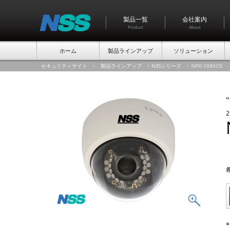
製品一覧
会社案内
Product
About
ホーム
製品ラインアップ
ソリューション
セキュリティサイト
>
製品ラインアップ
>
NSSシリーズ
>
NPD-1080CD
“