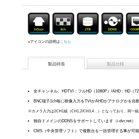
※アイコンの説明は
こちら
製品特長
製品仕様
全チャンネル、HDTVI：フルHD（1080P）/AHD：HD（
BNC端子1ch毎に映像入力をTVIかAHDかアナログか
※カメラ入力は2CH1組（CH1,2/CH3,4…）となっており、
独自ドメインのDDNSをサポートしています（i-dvr.net）
CMS（中央管理ソフト）で複数台を一括管理する事が可