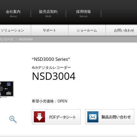
会社案内
販売店契約
採用情報
About
BtoB
Recruit
ソリューション
サポート
ショールーム
お問い合わせ
00シリーズ
>
NSD3004
NSD3000 Series
“
”
4chデジタルレコーダー
NSD3004
希望小売価格：OPEN