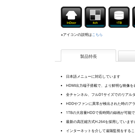
※アイコンの説明は
こちら
製品特長
日本語メニューに対応しています
HDMI出力端子搭載で、より鮮明な映像を
全チャンネル、フルD1サイズでのリアル
HDDやファンに異常が検出された時のア
1TBの大容量HDDで長時間の録画が可能
最新の高圧縮方式H.264を採用していま
インターネットを介して遠隔監視をするこ