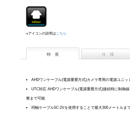
※アイコンの説明は
こちら
特 長
仕 様
AHDワンケーブル(電源重畳方式)カメラ専用の電源ユニッ
UTC対応 AHDワンケーブル(電源重畳方式)接続時に制御線不要
整まで可能
同軸ケーブル5C-2Vを使用することで最大300メートルま