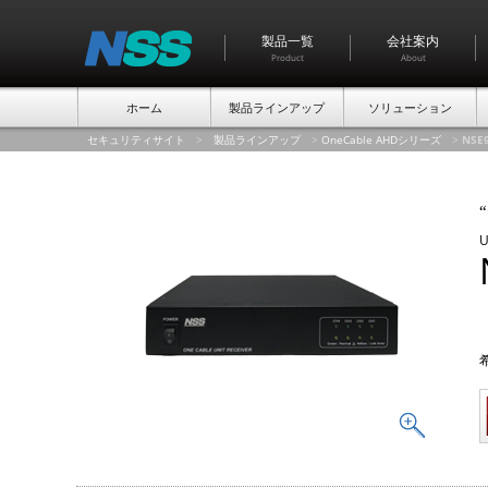
製品一覧
会社案内
Product
About
ホーム
製品ラインアップ
ソリューション
セキュリティサイト
>
製品ラインアップ
>
OneCable AHDシリーズ
>
NSE
“