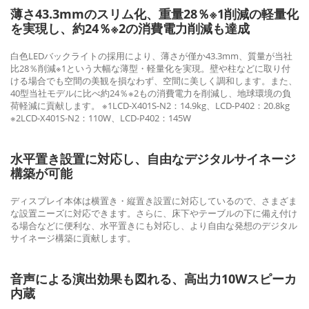
薄さ43.3mmのスリム化、重量28％※1削減の軽量化
を実現し、約24％※2の消費電力削減も達成
白色LEDバックライトの採用により、薄さが僅か43.3mm、質量が当社
比28％削減※1という大幅な薄型・軽量化を実現。壁や柱などに取り付
ける場合でも空間の美観を損なわず、空間に美しく調和します。また、
40型当社モデルに比べ約24％※2もの消費電力を削減し、地球環境の負
荷軽減に貢献します。 ※1LCD-X401S-N2：14.9kg、LCD-P402：20.8kg
※2LCD-X401S-N2：110W、LCD-P402：145W
水平置き設置に対応し、自由なデジタルサイネージ
構築が可能
ディスプレイ本体は横置き・縦置き設置に対応しているので、さまざま
な設置ニーズに対応できます。さらに、床下やテーブルの下に備え付け
る場合などに便利な、水平置きにも対応し、より自由な発想のデジタル
サイネージ構築に貢献します。
音声による演出効果も図れる、高出力10Wスピーカ
内蔵