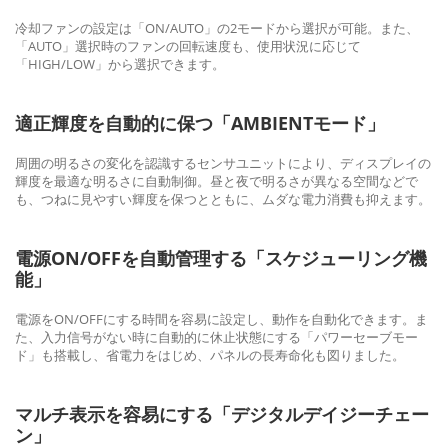
冷却ファンの設定は「ON/AUTO」の2モードから選択が可能。また、
「AUTO」選択時のファンの回転速度も、使用状況に応じて
「HIGH/LOW」から選択できます。
適正輝度を自動的に保つ「AMBIENTモード」
周囲の明るさの変化を認識するセンサユニットにより、ディスプレイの
輝度を最適な明るさに自動制御。昼と夜で明るさが異なる空間などで
も、つねに見やすい輝度を保つとともに、ムダな電力消費も抑えます。
電源ON/OFFを自動管理する「スケジューリング機
能」
電源をON/OFFにする時間を容易に設定し、動作を自動化できます。ま
た、入力信号がない時に自動的に休止状態にする「パワーセーブモー
ド」も搭載し、省電力をはじめ、パネルの長寿命化も図りました。
マルチ表示を容易にする「デジタルデイジーチェー
ン」