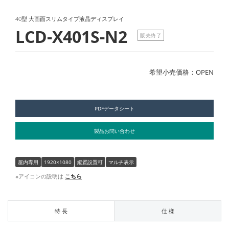
40型 大画面スリムタイプ液晶ディスプレイ
LCD-X401S-N2
販売終了
希望小売価格：OPEN
PDFデータシート
製品お問い合わせ
屋内専用
1920×1080
縦置設置可
マルチ表示
※アイコンの説明は
こちら
特 長
仕 様