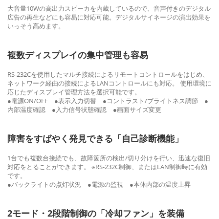
大音量10Wの高出力スピーカを内蔵しているので、音声付きのデジタル
広告の再生などにも容易に対応可能。デジタルサイネージの演出効果を
いっそう高めます。
複数ディスプレイの集中管理も容易
RS-232Cを使用したマルチ接続によるリモートコントロールをはじめ、
ネットワーク経由の接続によるLANコントロールにも対応。 使用環境に
応じたディスプレイ管理方法を選択可能です。
●電源ON/OFF ●表示入力切替 ●コントラスト/ブライトネス調節 ●
内部温度確認 ●入力信号状態確認 ●画面サイズ変更
障害をすばやく発見できる「自己診断機能」
1台でも複数台接続でも、故障箇所の検出/切り分けを行い、迅速な復旧
対応をとることができます。 ※RS-232C制御、またはLAN制御時に有効
です。
●バックライトの点灯状況 ●電源の監視 ●本体内部の温度上昇
2モード・2段階制御の「冷却ファン」を装備