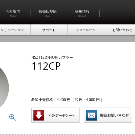
会社案内
販売店契約
採用情報
About
BtoB
Recruit
ソリューション
サポート
ショールーム
お問い合わせ
NSZ112DN-IU用カプラー
112CP
希望小売価格：4,400 円（ 税抜：4,000 円 ）