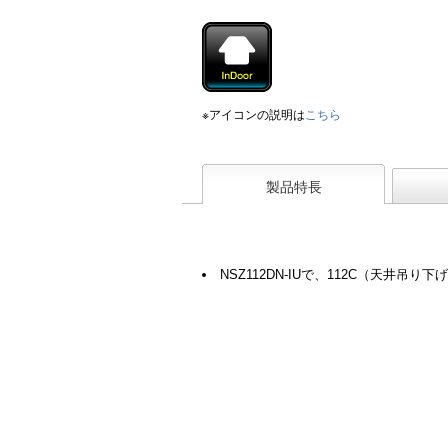
※アイコンの説明は
こちら
製品特長
NSZ112DN-IUで、112C（天井