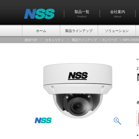
製品一覧
会社案内
Product
About
ホーム
製品ラインアップ
ソリューション
総合TOP
>
セキュリティ
>
製品ラインアップ
>
Xシリーズ
>
NPV-2065
“