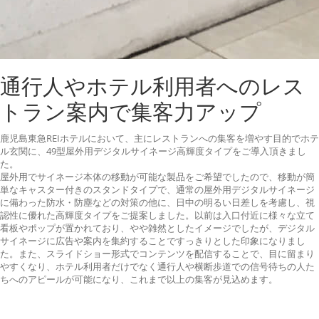
通行人やホテル利用者へのレス
トラン案内で集客力アップ
鹿児島東急REIホテルにおいて、主にレストランへの集客を増やす目的でホテ
ル玄関に、49型屋外用デジタルサイネージ高輝度タイプをご導入頂きまし
た。
屋外用でサイネージ本体の移動が可能な製品をご希望でしたので、移動が簡
単なキャスター付きのスタンドタイプで、通常の屋外用デジタルサイネージ
に備わった防水・防塵などの対策の他に、日中の明るい日差しを考慮し、視
認性に優れた高輝度タイプをご提案しました。以前は入口付近に様々な立て
看板やポップが置かれており、やや雑然としたイメージでしたが、デジタル
サイネージに広告や案内を集約することですっきりとした印象になりまし
た。また、スライドショー形式でコンテンツを配信することで、目に留まり
やすくなり、ホテル利用者だけでなく通行人や横断歩道での信号待ちの人た
ちへのアピールが可能になり、これまで以上の集客が見込めます。