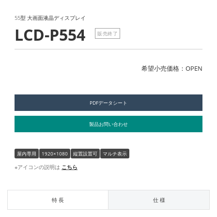
55型 大画面液晶ディスプレイ
LCD-P554
販売終了
希望小売価格：OPEN
PDFデータシート
製品お問い合わせ
屋内専用
1920×1080
縦置設置可
マルチ表示
※アイコンの説明は
こちら
特 長
仕 様