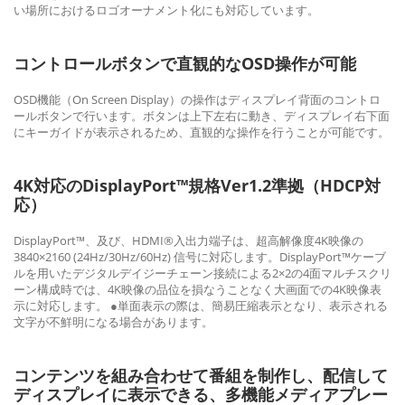
い場所におけるロゴオーナメント化にも対応しています。
コントロールボタンで直観的なOSD操作が可能
OSD機能（On Screen Display）の操作はディスプレイ背面のコントロ
ールボタンで行います。ボタンは上下左右に動き、ディスプレイ右下面
にキーガイドが表示されるため、直観的な操作を行うことが可能です。
4K対応のDisplayPort™規格Ver1.2準拠（HDCP対
応）
DisplayPort™、及び、HDMI®入出力端子は、超高解像度4K映像の
3840×2160 (24Hz/30Hz/60Hz) 信号に対応します。DisplayPort™ケーブ
ルを用いたデジタルデイジーチェーン接続による2×2の4面マルチスクリ
ーン構成時では、4K映像の品位を損なうことなく大画面での4K映像表
示に対応します。 ●単面表示の際は、簡易圧縮表示となり、表示される
文字が不鮮明になる場合があります。
コンテンツを組み合わせて番組を制作し、配信して
ディスプレイに表示できる、多機能メディアプレー