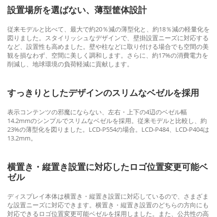
設置場所を選ばない、薄型筐体設計
従来モデルと比べて、最大で約20％減の薄型化と、約18％減の軽量化を
図りました。スタイリッシュなデザインで、壁掛設置ニーズに対応する
など、設置性も高めました。壁や柱などに取り付ける場合でも空間の美
観を損なわず、空間に美しく調和します。さらに、約17%の消費電力を
削減し、地球環境の負荷軽減に貢献します。
すっきりとしたデザインのスリムなベゼルを採用
表示コンテンツの邪魔にならない、左右・上下の4辺のベゼル幅
14.2mmのシンプルでスリムなベゼルを採用。従来モデルと比較し、約
23%の薄型化を図りました。LCD-P554の場合。LCD-P484、LCD-P404は
13.2mm。
横置き・縦置き設置に対応したロゴ位置変更可能ベ
ゼル
ディスプレイ本体は横置き・縦置き設置に対応しているので、さまざま
な設置ニーズに対応できます。横置き・縦置き設置のどちらの方向にも
対応できるロゴ位置変更可能ベゼルを採用しました。また、公共性の高