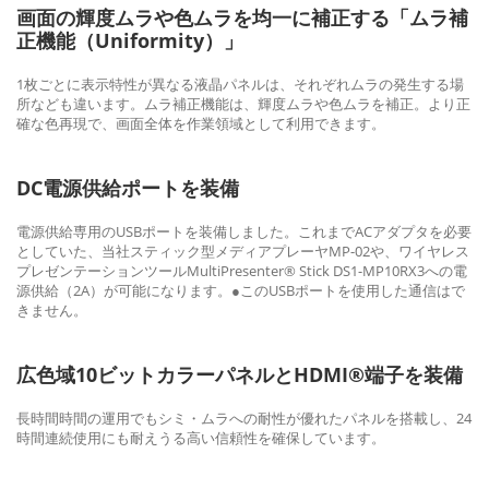
画面の輝度ムラや色ムラを均一に補正する「ムラ補
正機能（Uniformity）」
1枚ごとに表示特性が異なる液晶パネルは、それぞれムラの発生する場
所なども違います。ムラ補正機能は、輝度ムラや色ムラを補正。より正
確な色再現で、画面全体を作業領域として利用できます。
DC電源供給ポートを装備
電源供給専用のUSBポートを装備しました。これまでACアダプタを必要
としていた、当社スティック型メディアプレーヤMP-02や、ワイヤレス
プレゼンテーションツールMultiPresenter® Stick DS1-MP10RX3への電
源供給（2A）が可能になります。●このUSBポートを使用した通信はで
きません。
広色域10ビットカラーパネルとHDMI®端子を装備
長時間時間の運用でもシミ・ムラへの耐性が優れたパネルを搭載し、24
時間連続使用にも耐えうる高い信頼性を確保しています。