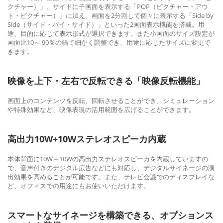
クチャー）」、サイドに子画面を表示する「POP（ピクチャー・アウ
ト・ピクチャー）」に加え、画面を2分割して個々に表示する「Side by
Side（サイド・バイ・サイド）」といった2画面表示機能を搭載。用
途、目的に応じて表示形式が選択できます。また小画面のサイズ設定が
画面比10～ 90％の幅で細かく調整でき、用途に応じたサイズに変更で
きます。
映像を上下・左右で反転できる「映像反転機能」
画面上のコンテンツを反転、回転させることができ、シミュレーション
や特殊効果など、映像表現の活用範囲を広げることができます。
高出力10W+10Wステレオスピーカ内蔵
本体背面に10W＋10Wの高出力ステレオスピーカを内蔵していますの
で、音声付きのデジタル広告などにも対応し、デジタルサイネージの演
出効果を高めることが可能です。また、テレビ会議でのディスプレイな
ど、オフィスでの用途にもお使いいただけます。
スマートなサイネージを構築できる、オプションス