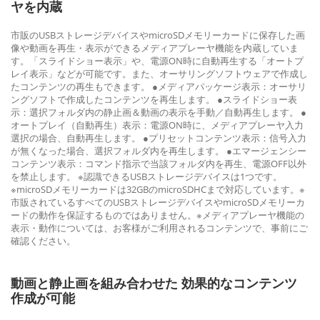
ヤを内蔵
市販のUSBストレージデバイスやmicroSDメモリーカードに保存した画
像や動画を再生・表示ができるメディアプレーヤ機能を内蔵していま
す。「スライドショー表示」や、電源ON時に自動再生する「オートプ
レイ表示」などが可能です。また、オーサリングソフトウェアで作成し
たコンテンツの再生もできます。 ●メディアパッケージ表示：オーサリ
ングソフトで作成したコンテンツを再生します。 ●スライドショー表
示：選択フォルダ内の静止画＆動画の表示を手動／自動再生します。 ●
オートプレイ（自動再生）表示：電源ON時に、メディアプレーヤ入力
選択の場合、自動再生します。 ●プリセットコンテンツ表示：信号入力
が無くなった場合、選択フォルダ内を再生します。 ●エマージェンシー
コンテンツ表示：コマンド指示で当該フォルダ内を再生、電源OFF以外
を禁止します。 ※認識できるUSBストレージデバイスは1つです。
※microSDメモリーカードは32GBのmicroSDHCまで対応しています。※
市販されているすべてのUSBストレージデバイスやmicroSDメモリーカ
ードの動作を保証するものではありません。※メディアプレーヤ機能の
表示・動作については、お客様がご利用されるコンテンツで、事前にご
確認ください。
動画と静止画を組み合わせた 効果的なコンテンツ
作成が可能