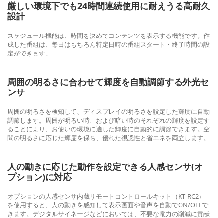
厳しい環境下でも24時間連続使用に耐えうる高耐久
設計
スケジュール機能は、時間を決めてコンテンツを表示する機能です。作
成した番組は、毎日はもちろん特定日時の番組スタート・終了時間の設
定ができます。
周囲の明るさに合わせて輝度を自動調節する外光セ
ンサ
周囲の明るさを検知して、ディスプレイの明るさを設定した輝度に自動
調節します。周囲が明るい時、および暗い時のそれぞれの輝度を設定す
ることにより、お使いの環境に適した輝度に自動的に調節できます。空
間の明るさに応じた輝度を保ち、優れた視認性と省エネを両立します。
人の動きに応じた動作を設定できる人感センサ(オ
プション)に対応
オプションの人感センサ内蔵リモートコントロールキット（KT-RC2）
を使用すると、人の動きを感知して表示画面や音声を自動でON/OFFで
きます。デジタルサイネージなどにおいては、不要な電力の削減に貢献