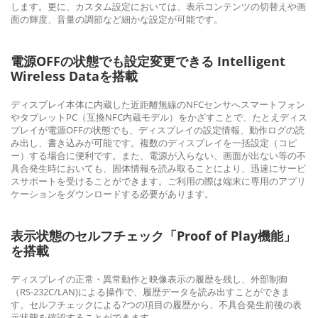
します。更に、カスタム設定においては、表示コンテンツの切替えや画
面の輝度、音量の調節など細かな設定が可能です。
電源OFFの状態でも設定変更できる Intelligent
Wireless Dataを搭載
ディスプレイ本体に内蔵した近距離無線のNFCセンサへスマートフォン
やタブレットPC（互換NFC内蔵モデル）をかざすことで、たとえディス
プレイが電源OFFの状態でも、ディスプレイの設定情報、動作ログの読
み出し、書き込みが可能です。複数のディスプレイを一括設定（コピ
ー）する場合に便利です。また、電源が入らない、画面が出ない等の不
具合発生時においても、固体情報を読み取ることにより、迅速にサービ
スサポートを受けることができます。ご利用の際は端末に専用のアプリ
ケーションをダウンロードする必要があります。
表示状態のセルフチェック「Proof of Play機能」
を搭載
ディスプレイの正常・異常動作と映像表示の履歴を残し、外部制御
（RS-232C/LAN)による操作で、履歴データを読み出すことができま
す。セルフチェックによる7つの項目の履歴から、不具合発生前後の表
示状態を確認することができます。