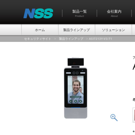
製品一覧
会社案内
Product
About
ホーム
製品ラインアップ
ソリューション
セキュリティサイト
>
製品ラインアップ
>
ASI7213Y-V3-T1