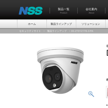
製品一覧
会社案内
Product
About
ホーム
製品ラインアップ
ソリューション
セキュリティサイト
>
製品ラインアップ
>
DS-2TD1217B-3/PA