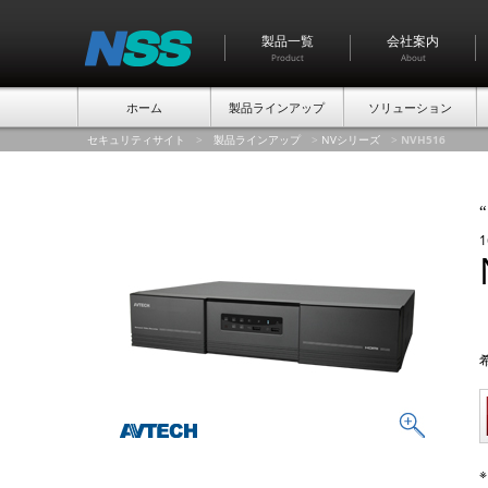
製品一覧
会社案内
Product
About
ホーム
製品ラインアップ
ソリューション
セキュリティサイト
>
製品ラインアップ
>
NVシリーズ
>
NVH516
“