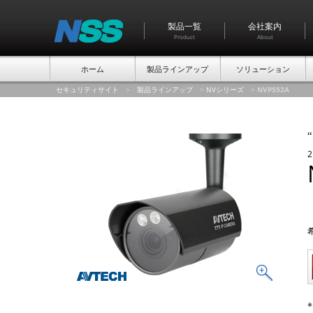
製品一覧
会社案内
Product
About
ホーム
製品ラインアップ
ソリューション
セキュリティサイト
>
製品ラインアップ
>
NVシリーズ
>
NVP552A
“