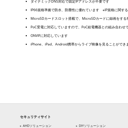
ダイナミックDNS対応で固定IPアドレスが不要です
IP66規格準拠で防水、防塵性に優れています ※IP規格に関す
MicroSDカードスロット搭載で、MicroSDカードに録画をす
PoC受電に対応していますので、PoC給電機器との組み合わ
ONVIFに対応しています
iPhone、iPad、Android携帯からライブ映像を見ることができ
セキュリティサイト
AHDソリューション
DIYソリューション