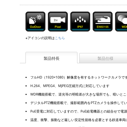
※アイコンの説明は
こちら
製品特長
製品仕様
フルHD（1920×1080）解像度を有するネットワークカメラで
H.264、MPEG4、MJPEG圧縮方式に対応しています
WDR機能搭載で、逆光等の明暗差が大きな場所でも、暗いと
デジタルPTZ機能搭載で、撮影範囲内をPTZカメラを操作し
PoE受電に対応していますので、PoE給電機器との組合せで
温度、衝撃、振動など厳しい安定性規格を必要とする鉄道車両にも