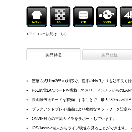
※アイコンの説明は
こちら
製品特長
製品仕様
圧縮方式Ultra265
対応で、従来のNVRよりも効率良く
※1
PoE給電LANポートを搭載しており、IPカメラからのL
長距離伝送モードを有効にすることで、最大250m
のL
※2
プラグアンドプレイ機能により複雑なネットワーク設定を
ONVIF対応の主流カメラをサポートしています。
iOS/Android端末からライブ映像を見ることができます。（Smart