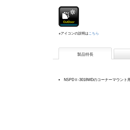
※アイコンの説明は
こちら
製品特長
NSPDⅡ-3018WDのコーナーマウン