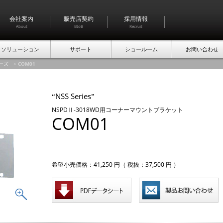
会社案内
販売店契約
採用情報
About
BtoB
Recruit
ソリューション
サポート
ショールーム
お問い合わせ
リーズ
>
COM01
NSS Series
“
”
NSPDⅡ-3018WD用コーナーマウントブラケット
COM01
希望小売価格：41,250 円（ 税抜：37,500 円 ）