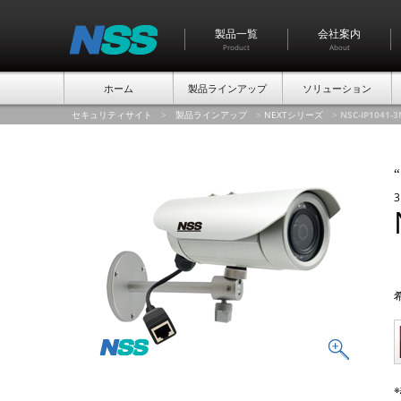
製品一覧
会社案内
Product
About
ホーム
製品ラインアップ
ソリューション
セキュリティサイト
>
製品ラインアップ
>
NEXTシリーズ
>
NSC-IP1041-
“