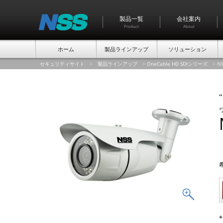
製品一覧
会社案内
Product
About
ホーム
製品ラインアップ
ソリューション
セキュリティサイト
>
製品ラインアップ
>
OneCable HD SDIシリーズ
>
NS
“