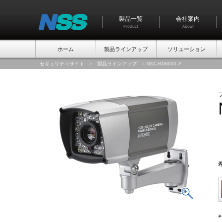
製品一覧
会社案内
Product
About
ホーム
製品ラインアップ
ソリューション
セキュリティサイト
>
製品ラインアップ
>
NSC-HD6041-F