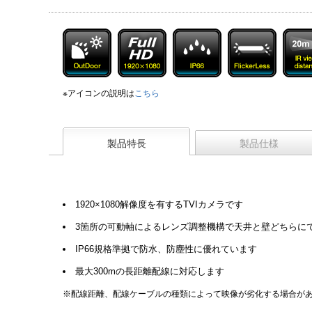
※アイコンの説明は
こちら
製品特長
製品仕様
1920×1080解像度を有するTVIカメラです
3箇所の可動軸によるレンズ調整機構で天井と壁どちらに
IP66規格準拠で防水、防塵性に優れています
最大300mの長距離配線に対応します
※配線距離、配線ケーブルの種類によって映像が劣化する場合が