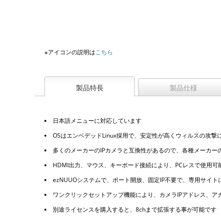
※アイコンの説明は
こちら
製品特長
製品仕様
日本語メニューに対応しています
OSはエンベデッドLinux採用で、安定性が高くウィルスの攻
多くのメーカーのIPカメラと互換性があるので、各種メーカー
HDMI出力、マウス、キーボード接続により、PCレスで使用可
ezNUUOシステムで、ポート開放、固定IP不要で、専用サイ
ワンクリックセットアップ機能により、カメラIPアドレス、ア
別途ライセンスを購入すると、8chまで拡張する事が可能です