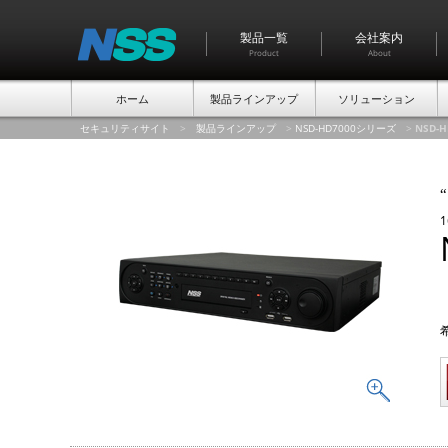
製品一覧
会社案内
Product
About
ホーム
製品ラインアップ
ソリューション
セキュリティサイト
>
製品ラインアップ
>
NSD-HD7000シリーズ
>
NSD-H
“