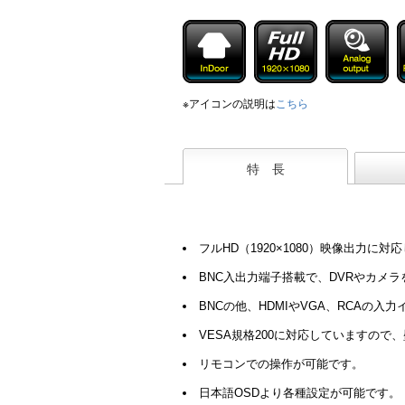
※アイコンの説明は
こちら
特 長
フルHD（1920×1080）映像出力に
BNC入出力端子搭載で、DVRやカメ
BNCの他、HDMIやVGA、RCAの
VESA規格200に対応していますの
リモコンでの操作が可能です。
日本語OSDより各種設定が可能です。