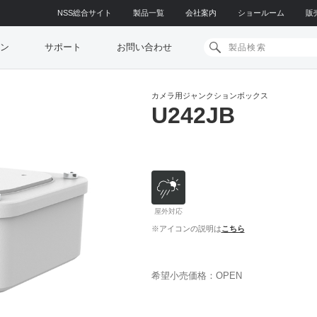
NSS総合サイト
製品一覧
会社案内
ショールーム
販
ン
サポート
お問い合わせ
カメラ用ジャンクションボックス
U242JB
屋外対応
※アイコンの説明は
こちら
希望小売価格：OPEN