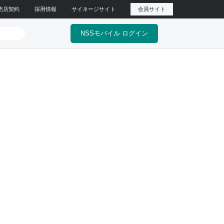
売店契約
採用情報
サイネージサイト
会員サイト
NSSモバイル ログイン
製品ラインアップ
U242JB