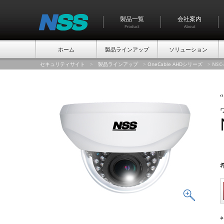
製品一覧
会社案内
Product
About
ホーム
製品ラインアップ
ソリューション
セキュリティサイト
>
製品ラインアップ
>
OneCable AHDシリーズ
>
NSC-
“